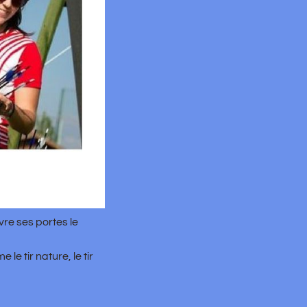
es le
, le tir