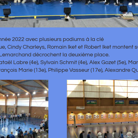
avec plusieurs podiums à la clé
 Charleys, Romain Iket et Robert Iket montent sur la pre
d décrochent la deuxième place.
(4e), Sylvain Schmit (4e), Alex Gozet (5e), Marion Vasseur
ie (13e), Philippe Vasseur (17e), Alexandre Queste (18e)