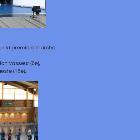
mière marche.
 (6e),
.