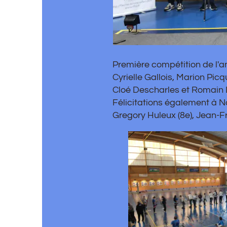
Première compétition de l'année 2022 
Cyrielle Gallois, Marion Picque, Cindy
Cloé Descharles et Romain Lemarchan
Félicitations également à Nataël Labre 
Gregory Huleux (8e), Jean-François Mar